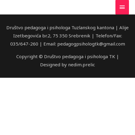
Društvo pedagoga i psihologa Tuzlanskog kantona | Alije
Izetbegovića br.2, 75 350 Srebrenik | Telefon/Fax:
035/647-260 | Email: pedagogpsihologtk@gmail.com
Copyright © Društvo pedagoga i psihologa TK |
Designed by nedim.prelic